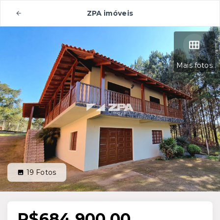
ZPA imóveis
Mais fotos
19
Fotos
R$684.900,00