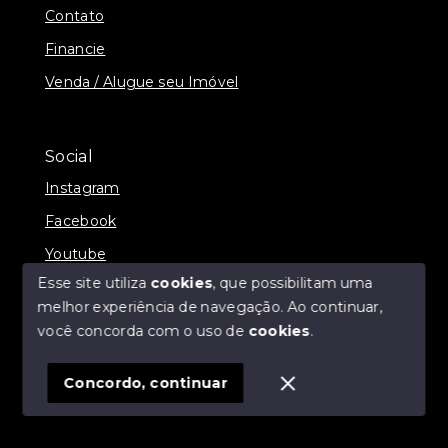
Contato
Financie
Venda / Alugue seu Imóvel
Social
Instagram
Facebook
Youtube
Esse site utiliza
cookies
, que possibilitam uma
melhor experiência de navegação.
Ao continuar,
você concorda com o uso de
cookies
.
© Copyright 2026 - ZPA imóveis - Todos os direitos
reservados
Concordo, continuar
SITE PARA IMOBILIARIA