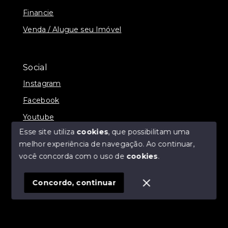
Financie
Venda / Alugue seu Imóvel
Social
Instagram
Facebook
Youtube
Esse site utiliza
cookies
, que possibilitam uma
melhor experiência de navegação.
Ao continuar,
você concorda com o uso de
cookies
.
© Copyright 2026 - ZPA imóveis - Todos os direitos
reservados
Concordo, continuar
SITE PARA IMOBILIARIA