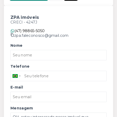
ZPA imóveis
CRECI -
4247J
(47) 98865-5050
zpa.faleconosco@gmail.com
Nome
Telefone
E-mail
Mensagem