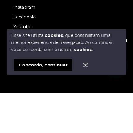
Instagram
Facebook
Youtube
Esse site utiliza
cookies
, que possibilitam uma
melhor experiência de navegação.
Ao continuar,
Olá tudo bem, posso te ajudar?
você concorda com o uso de
cookies
.
© Copyright 2026 - ZPA imóveis - Todos os direitos
reservados
Concordo, continuar
SITE PARA IMOBILIARIA
Início
Histórico
Favoritos